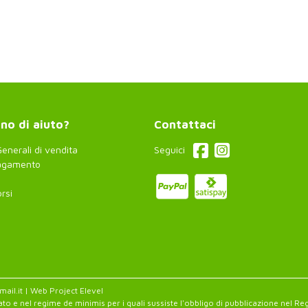
no di aiuto?
Contattaci
enerali di vendita
Seguici
pagamento
rsi
ail.it | Web Project
Elevel
ato e nel regime de minimis per i quali sussiste l'obbligo di pubblicazione nel Regist