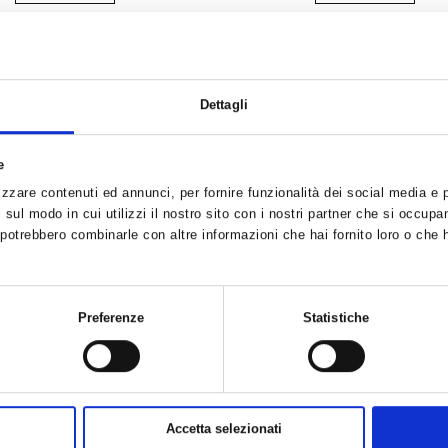
Dettagli
e
zzare contenuti ed annunci, per fornire funzionalità dei social media e pe
sul modo in cui utilizzi il nostro sito con i nostri partner che si occupan
i potrebbero combinarle con altre informazioni che hai fornito loro o che 
Preferenze
Statistiche
Focus - Jam 6.8
MBM Bicicletta MTB - Sn
€ 2699.00
€ 949.00
€ 1950.00
€ 860.00
Accetta selezionati
ACQUISTA
ACQUISTA