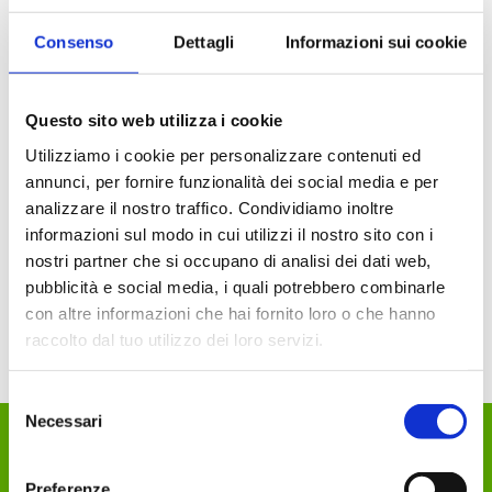
Consenso
Dettagli
Informazioni sui cookie
Questo sito web utilizza i cookie
+ adrenalina -
+ adrenalina -
Utilizziamo i cookie per personalizzare contenuti ed
Pantaloncini Pallavolo
Pantaloncini Pallavolo
2003 Time
2003 Time Navy
annunci, per fornire funzionalità dei social media e per
€ 22.50
€ 22.50
analizzare il nostro traffico. Condividiamo inoltre
€ 21.90
€ 21.90
informazioni sul modo in cui utilizzi il nostro sito con i
nostri partner che si occupano di analisi dei dati web,
AGGIUNGI
AGGIUNGI
pubblicità e social media, i quali potrebbero combinarle
con altre informazioni che hai fornito loro o che hanno
raccolto dal tuo utilizzo dei loro servizi.
Selezione
Necessari
del
consenso
DEKA Sport Passion
Preferenze