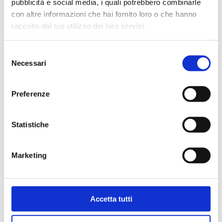
pubblicità e social media, i quali potrebbero combinarle
con altre informazioni che hai fornito loro o che hanno
raccolto dal tuo utilizzo dei loro servizi.
Joma Zero XX 2501 Green
€ 79.90
Selezione
Necessari
del
AGGIUNGI
consenso
Preferenze
Statistiche
Marketing
Altra FWD VIA 2 M
Accetta tutti
€ 180.00
€ 162.00