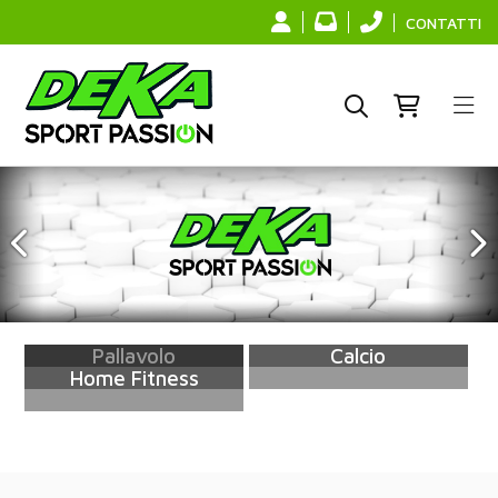
CONTATTI
Bike
Running
Beach tennis
Padel
Pallavolo
Calcio
Home Fitness