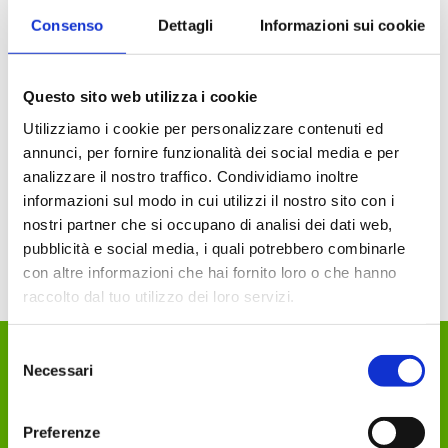
Consenso
Dettagli
Informazioni sui cookie
Pissei - Giacca Invernale
Questo sito web utilizza i cookie
Lavaredo Nero
€ 209.90
Utilizziamo i cookie per personalizzare contenuti ed
€ 189.90
annunci, per fornire funzionalità dei social media e per
analizzare il nostro traffico. Condividiamo inoltre
AGGIUNGI
informazioni sul modo in cui utilizzi il nostro sito con i
nostri partner che si occupano di analisi dei dati web,
pubblicità e social media, i quali potrebbero combinarle
con altre informazioni che hai fornito loro o che hanno
raccolto dal tuo utilizzo dei loro servizi.
Selezione
Necessari
del
DEKA Sport Passion
consenso
Azienda
Preferenze
Contatti