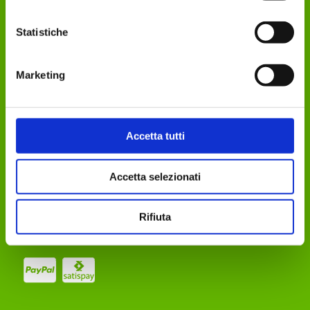
Privacy Policy
Cookie Policy
Statistiche
Modifica consenso
Organismo ADR
Iscriviti alla newsletter
Marketing
Hai bisogno di aiuto?
Condizioni Generali di vendita
Metodi di pagamento
Accetta tutti
Spedizioni
Resi e rimborsi
Accetta selezionati
FAQ
Contattaci
Rifiuta
Seguici