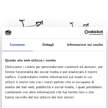
Consenso
Dettagli
Informazioni sui cookie
Bottecchia - Gravel
Cervélo - Aspero GRX
Questo sito web utilizza i cookie
Monster GRX400
RX610 Peaches And
Cream
Utilizziamo i cookie per personalizzare contenuti ed annunci, per
€ 1699.00
€ 3699.00
fornire funzionalità dei social media e per analizzare il nostro
€ 2590.00
traffico. Condividiamo inoltre informazioni sul modo in cui
AGGIUNGI
utilizzi il nostro sito con i nostri partner che si occupano di
AGGIUNGI
analisi dei dati web, pubblicità e social media, i quali potrebbero
combinarle con altre informazioni che hai fornito loro o che
hanno raccolto dal tuo utilizzo dei loro servizi.