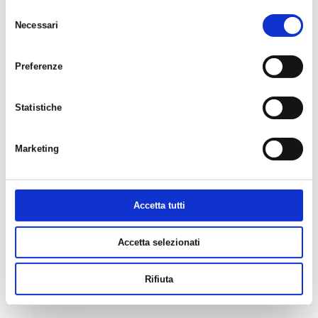
Selezione
Necessari
del
consenso
Preferenze
Cervelo - Aspero GRX
Focus - Atlas 6.7
RX820 Woodmoke
Rustorange/Rustbrown
Statistiche
€ 4899.00
€ 1999.00
€ 3390.00
€ 1750.00
Marketing
AGGIUNGI
AGGIUNGI
Accetta tutti
Accetta selezionati
Rifiuta