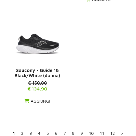
Saucony - Guide 18
Black/White (donna)
€ 150.00
€ 134.90
AGGIUNGI
1
2
3
4
5
6
7
8
9
10
11
12
>