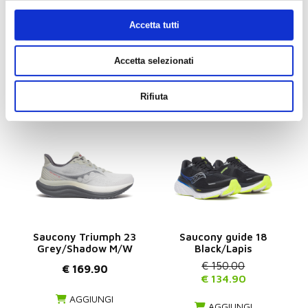
361- Futura 2 green/lotus
MIZUNO WAVE INSPIRE 21
(donna)
Accetta tutti
€ 160.00
€ 150.00
€ 139.90
€ 129.90
Accetta selezionati
AGGIUNGI
AGGIUNGI
Rifiuta
Saucony Triumph 23
Saucony guide 18
Grey/Shadow M/W
Black/Lapis
€ 150.00
€ 169.90
€ 134.90
AGGIUNGI
AGGIUNGI