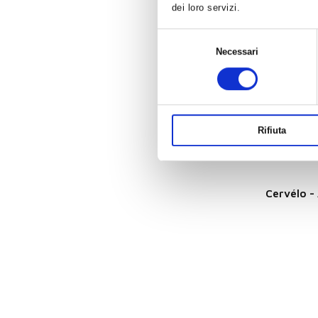
dei loro servizi.
Selezione
Necessari
del
consenso
Rifiuta
Cervélo -