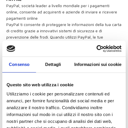
PayPal, società leader a livello mondiale per i pagamenti
online, consente ad acquirenti e aziende di inviare e ricevere
pagamenti online
PayPal ti consente di proteggere le informazioni della tua carta
di credito grazie a innovativi sistemi di sicurezza e di
prevenzione delle frodi. Quando utilizzi PayPal, le tue
informazioni finanziarie non vengono mai comunicate al
commerciante
PayPal è accettato da milioni di aziende in tutto il mondo ed è
il metodo di pagamento preferito su eBay.
Consenso
Dettagli
Informazioni sui cookie
BONIFICO BANCARIO
SPORT PASSION SRL
VIA RICCI CURBASTRO, 1
Questo sito web utilizza i cookie
48020 SANT'AGATA SUL SANTERNO (RA)
IBAN: IT56P0538723800000035227755
Utilizziamo i cookie per personalizzare contenuti ed
presso B.P.E.R. filiale di Lugo
annunci, per fornire funzionalità dei social media e per
NB. La spedizione avverrà dopo che avremo ricevuto
analizzare il nostro traffico. Condividiamo inoltre
l'accredito in banca, verifica online.
informazioni sul modo in cui utilizzi il nostro sito con i
IMPORTANTE: Copie di contabili, numeri di cro e date di valuta
nostri partner che si occupano di analisi dei dati web,
NON consentono in nessun caso di accorciare la tempistica.
pubblicità e social media, i quali potrebbero combinarle