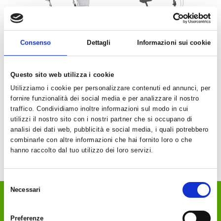
Consenso
Dettagli
Informazioni sui cookie
Bicicletta MBM
MBM - Metrò pieghevole -
Pieghevole - Mod. Angela
6V
Questo sito web utilizza i cookie
20" 2 Colori
€ 450.00
Utilizziamo i cookie per personalizzare contenuti ed annunci, per
€ 295.00
€ 409.00
fornire funzionalità dei social media e per analizzare il nostro
€ 269.90
traffico. Condividiamo inoltre informazioni sul modo in cui
AGGIUNGI
utilizzi il nostro sito con i nostri partner che si occupano di
AGGIUNGI
analisi dei dati web, pubblicità e social media, i quali potrebbero
combinarle con altre informazioni che hai fornito loro o che
hanno raccolto dal tuo utilizzo dei loro servizi.
Selezione
Necessari
del
consenso
DEKA Sport Passion
Preferenze