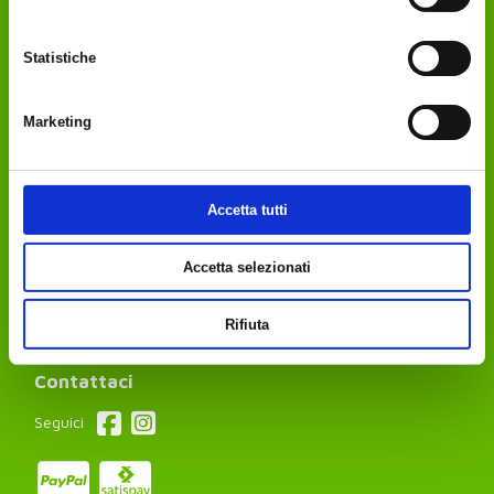
Azienda
Contatti
Statistiche
Privacy Policy
Cookie Policy
Modifica consenso
Marketing
Organismo ADR
Iscriviti alla newsletter
Hai bisogno di aiuto?
Accetta tutti
Condizioni Generali di vendita
Metodi di pagamento
Accetta selezionati
Spedizioni
Resi e rimborsi
Rifiuta
FAQ
Contattaci
Seguici