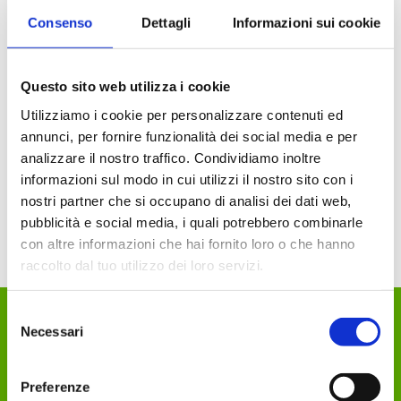
Consenso
Dettagli
Informazioni sui cookie
Servizio Biomeccanica
Questo sito web utilizza i cookie
€ 90.00
Utilizziamo i cookie per personalizzare contenuti ed
annunci, per fornire funzionalità dei social media e per
AGGIUNGI
analizzare il nostro traffico. Condividiamo inoltre
informazioni sul modo in cui utilizzi il nostro sito con i
nostri partner che si occupano di analisi dei dati web,
pubblicità e social media, i quali potrebbero combinarle
con altre informazioni che hai fornito loro o che hanno
raccolto dal tuo utilizzo dei loro servizi.
Selezione
Necessari
del
DEKA Sport Passion
consenso
Azienda
Preferenze
Contatti