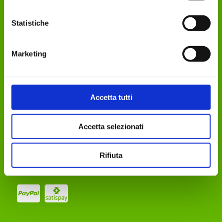
Privacy Policy
Cookie Policy
Statistiche
Modifica consenso
Organismo ADR
Iscriviti alla newsletter
Marketing
Hai bisogno di aiuto?
Condizioni Generali di vendita
Metodi di pagamento
Accetta tutti
Spedizioni
Resi e rimborsi
Accetta selezionati
FAQ
Contattaci
Rifiuta
Seguici